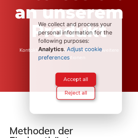
an unserem
Produkt
We collect and process your
personal information for the
following purposes:
Analytics
.
Adjust cookie
Kontaktieren Sie uns noch heute für weitere
preferences
Informationen
Accept all
Reject all
Methoden der