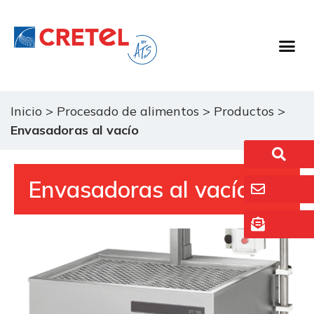
Equipo De 
Sistemas De La
Sobre
Inicio
>
Procesado de alimentos
>
Productos
>
Envasadoras al vacío
Envasadoras al vacío