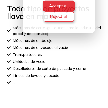
Accept all
Todo tipo de proyectos
llave en mano:
Reject all
Máquinas de corte (guillotinas para la industria del
papel y del plástico)
Máquinas de embalaje
Máquinas de envasado al vacío
Transportadores
Unidades de vacío
Desolladores de corte de pescado y carne
Líneas de lavado y secado
...