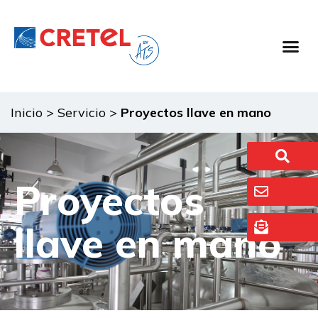
Equipo De 
Sistemas De La
Sobre
Inicio
>
Servicio
>
Proyectos llave en mano
Proyectos
llave en mano