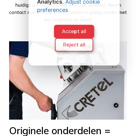
Analytics
.
Adjust cookie
huidige en toekomstige eisen te voldoen. Neem
preferences
contact met ons op en wij helpen u graag verder met
een voorstel op maat!
Accept all
Reject all
Originele onderdelen =