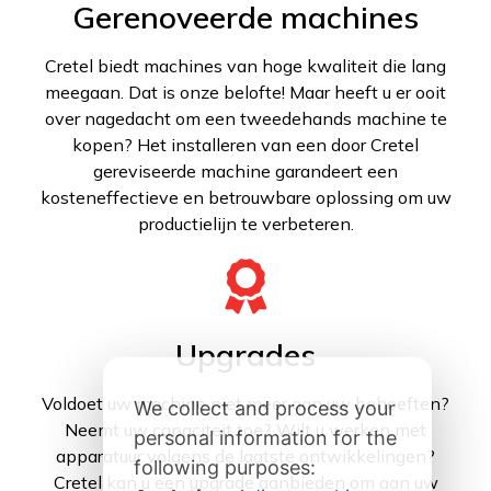
Gerenoveerde machines
Cretel biedt machines van hoge kwaliteit die lang
meegaan. Dat is onze belofte! Maar heeft u er ooit
over nagedacht om een tweedehands machine te
kopen? Het installeren van een door Cretel
gereviseerde machine garandeert een
kosteneffectieve en betrouwbare oplossing om uw
productielijn te verbeteren.
Upgrades
Voldoet uw machine niet meer aan uw behoeften?
We collect and process your
Neemt uw capaciteit toe? Wilt u werken met
personal information for the
apparatuur volgens de laatste ontwikkelingen?
following purposes:
Cretel kan u een upgrade aanbieden om aan uw