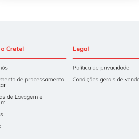
a Cretel
Legal
nós
Política de privacidade
mento de processamento
Condições gerais de vend
tar
as de Lavagem e
em
os
o