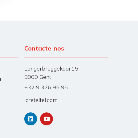
Contacte-nos
Langerbruggekaai 15
9000 Gent
a
+32 9 376 95 95
icreteltel.com