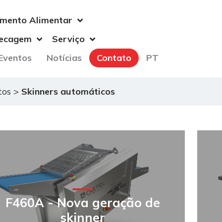
mento Alimentar
Secagem
Serviço
Eventos
Notícias
Contato
PT
tos
>
Skinners automáticos
F460A - Nova geração de
skinner