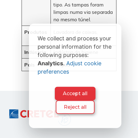
tipo. As tampas foram
limpas numa via separada
no mesmo túnel.
Produtos
Lavadora de caixas,
We collect and process your
sistemas de secagem
personal information for the
Indústria
Indústria da higiene
following purposes:
Analytics
.
Adjust cookie
País
Bélgica
preferences
Accept all
Reject all