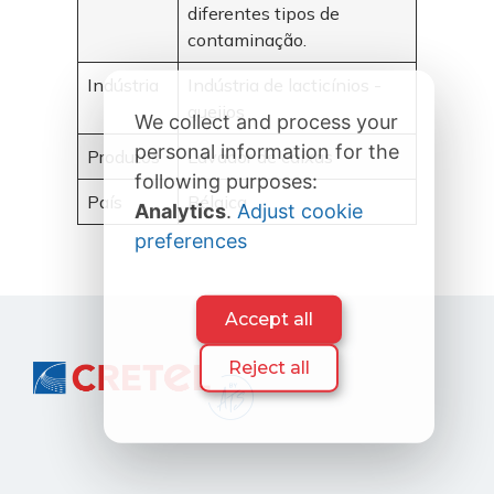
diferentes tipos de
contaminação.
Indústria
Indústria de lacticínios -
queijos
We collect and process your
personal information for the
Produtos
Lavador de caixas
following purposes:
País
Bélgica
Analytics
.
Adjust cookie
preferences
Accept all
Reject all