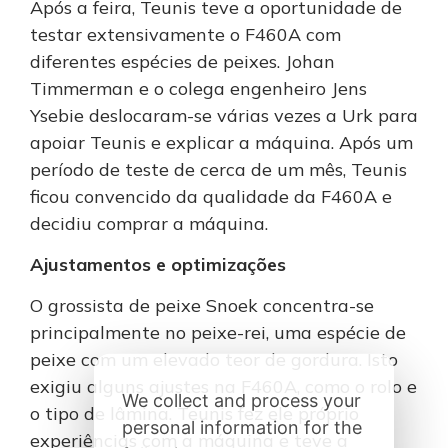
Após a feira, Teunis teve a oportunidade de
testar extensivamente o F460A com
diferentes espécies de peixes. Johan
Timmerman e o colega engenheiro Jens
Ysebie deslocaram-se várias vezes a Urk para
apoiar Teunis e explicar a máquina. Após um
período de teste de cerca de um mês, Teunis
ficou convencido da qualidade da F460A e
decidiu comprar a máquina.
Ajustamentos e optimizações
O grossista de peixe Snoek concentra-se
principalmente no peixe-rei, uma espécie de
peixe com um elevado teor de gordura. Isto
exigiu alguns ajustes na F460A, como o rolo e
We collect and process your
o tipo de lâmina. Teunis fez ele próprio
personal information for the
experiências com a máquina e teve a