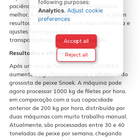
following purposes:
paciência de descobrir o que funcionava
Analytics
.
Adjust cookie
melhor. A
colaboração
entre Teunis e Johan
preferences
resultou num novo rolo com mais aderência e
ajustes na largura das correias
transportadoras para evitar rasgões.
Accept all
Resultados e eficiência
Reject all
Após um ano de funcionamento, a F460A
aumentou significativamente a
eficiência
do
grossista de peixe Snoek. A máquina pode
agora processar 1000 kg de filetes por hora,
em comparação com a sua capacidade
anterior de 200 kg por hora, distribuída por
duas máquinas com muito trabalho manual.
Atualmente, são processadas entre 30 e 40
toneladas de peixe por semana, chegando