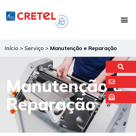
Equipamento De 
Sistemas De 
Início
>
Serviço
>
Manutenção e Reparação
Manutenção e
Reparação