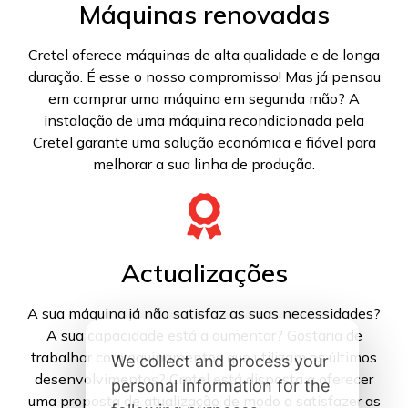
Máquinas renovadas
Cretel oferece máquinas de alta qualidade e de longa
duração. É esse o nosso compromisso! Mas já pensou
em comprar uma máquina em segunda mão? A
instalação de uma máquina recondicionada pela
Cretel garante uma solução económica e fiável para
melhorar a sua linha de produção.
Actualizações
A sua máquina já não satisfaz as suas necessidades?
A sua capacidade está a aumentar? Gostaria de
trabalhar com equipamentos que utilizam os últimos
We collect and process your
desenvolvimentos? Cretel está disposta a oferecer
personal information for the
uma proposta de atualização de modo a satisfazer as