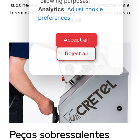
following purposes:
suas necessidades actuais e futuras. Contacte-nos e
Analytics
.
Adjust cookie
teremos todo o gosto em ajudá-lo com uma proposta
preferences
à medida!
Accept all
Reject all
Peças sobressalentes